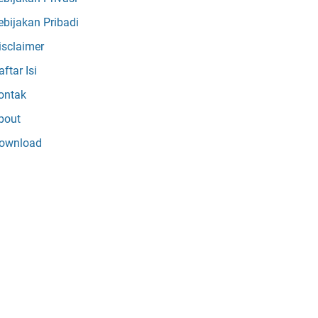
ebijakan Pribadi
isclaimer
ftar Isi
ontak
bout
ownload