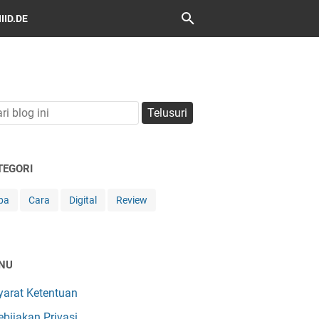
ID.DE
TEGORI
pa
Cara
Digital
Review
NU
yarat Ketentuan
ebijakan Privasi