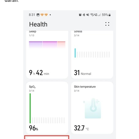
darah
.